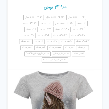
24,900
تومان
size_-11-12-سال
size_-12-13-سال
size_-13-14-سال
size_-14
size_-14-15-سال
size_-16
size_-34-36
size_-38
size_-37
size_-36-38
size_-36
size_-40
size_-3xl
size_-38-42
size_-38-40
size_-l-xl
size_-l
size_-60
size_-55
size_-40-42
size_-xs
size_-xl
size_-s-m
size_-s
size_-m
size_-xxl
size_-فری-سایز
size_-فری-سایز-36-40
size_-فری-سایز-36-42