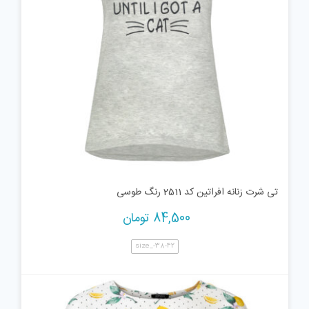
تی شرت زنانه افراتین کد 2511 رنگ طوسی
84,500
تومان
size_-38-42