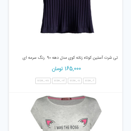
تی شرت آستین کوتاه زنانه کوی مدل دهه 90 رنگ سرمه ای
165,000
تومان
size_-xs
size_-xl
size_-s
size_-l