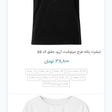
تیشرت زنانه طرح سرنوشت، آرزو، عشق کد 55
38,800
تومان
size_-14-15-سال
size_-42
size_-50
size_-l
size_-xl
size_-s-m
size_-m
size_-l-xl
size_-فری-سایز-36-42