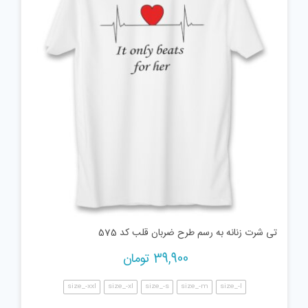
تی شرت زنانه به رسم طرح ضربان قلب کد 575
39,900
تومان
size_-xxl
size_-xl
size_-s
size_-m
size_-l