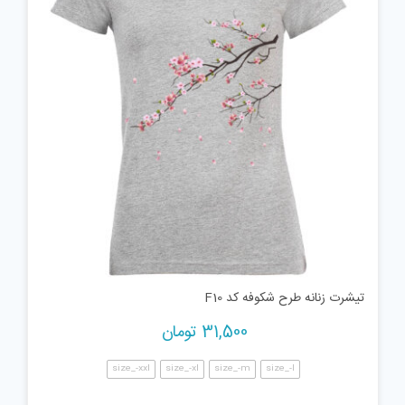
تیشرت زنانه طرح شکوفه کد F10
31,500
تومان
size_-xxl
size_-xl
size_-m
size_-l