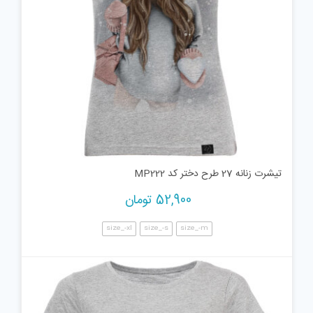
تیشرت زنانه 27 طرح دختر کد MP222
52,900
تومان
size_-xl
size_-s
size_-m