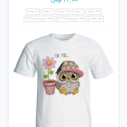
24,900
تومان
size_-xl
size_-s
size_-m
size_-l
size_-3xl
size_-xxl
size_-فری-سایز-36-42
size_-فری-سایز-38-44