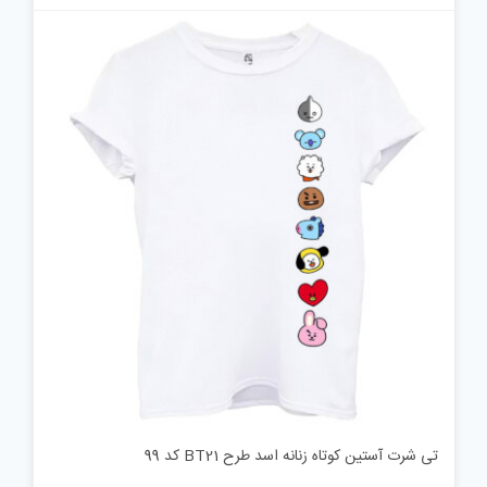
تی شرت آستین کوتاه زنانه اسد طرح BT21 کد 99