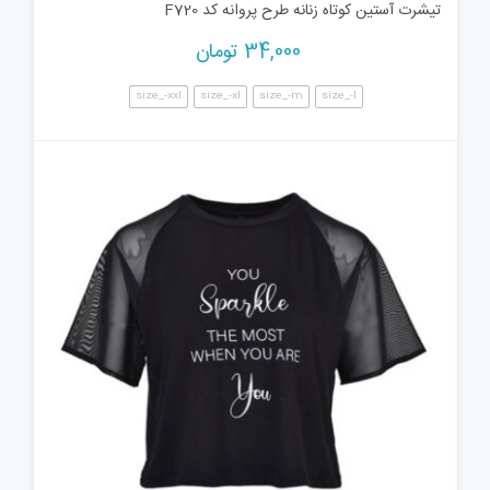
تیشرت آستین کوتاه زنانه طرح پروانه کد F720
34,000
تومان
size_-xxl
size_-xl
size_-m
size_-l