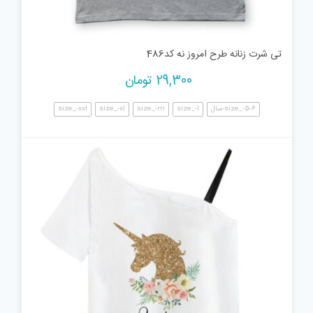
تی شرت زنانه طرح امروز نه کد486
29,300
تومان
size_-5-6-سال
size_-l
size_-m
size_-xl
size_-xxl