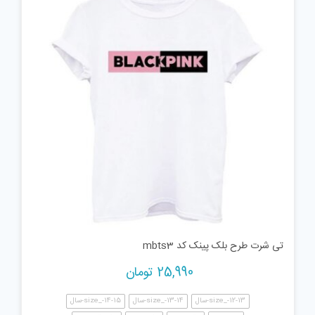
تی شرت طرح بلک پینک کد mbts3
25,990
تومان
size_-12-13-سال
size_-13-14-سال
size_-14-15-سال