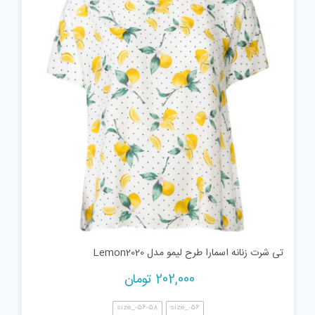
تی شرت زنانه اسمارا طرح لیمو مدل Lemon2020
202,000
تومان
size_-56-58
size_-56