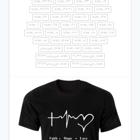
size_-36-38
size_-36
size_-34
size_-16
size_-38-42
size_-38-40
size_-38
size_-37
size_-42
size_-40-42
size_-40
size_-3xl
size_-l
size_-65
size_-60
size_-55
size_-50
size_-s-m
size_-s
size_-m-l
size_-m
size_-l-xl
size_-xs
size_-xl-xxl
size_-xl
size_-s-xl
size_-xs-s
size_-xxl
size_-فری-سایز
size_-فری-سایز-36-40
size_-فری-سایز-36-42
size_-فری-سایز-38-46
size_-فری-سایز36-44