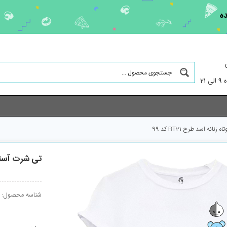
ده
21
انه اسد طرح BT21 کد 99
تی شرت آستین کو
شناسه محصول: