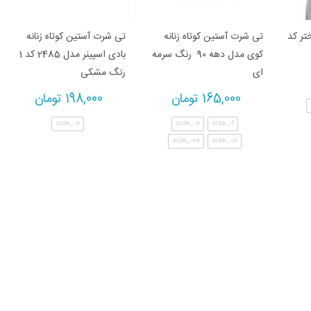
طرح دختر کد
تی شرت آستین کوتاه زنانه
تی شرت آستین کوتاه زنانه
کوی مدل دهه 90 رنگ سرمه
بادی اسپینر مدل 2485 کد 1
ای
رنگ مشکی
165,000
تومان
198,000
تومان
size_-s
size_-s
size_-l
size_-xs
size_-xl