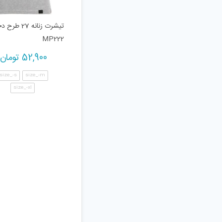
تیشرت زنانه 27 
MP222
52,900
تومان
size_-s
size_-m
size_-xl