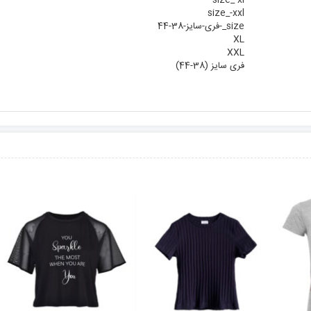
size_-xl
size_-xxl
size_-فری-سایز-38-44
XL
XXL
فری سایز (38-44)