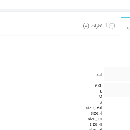
99
عدد
نظرات (0)
اسد
3XL
L
M
S
size_-3xl
size_-l
size_-m
size_-s