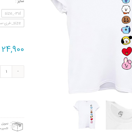
سایز
size_-3xl
size_-فری-سایز-38-44
24,900
تی
شرت
آستی
کوتاه
زنانه
اسد
طرح
T21
کد