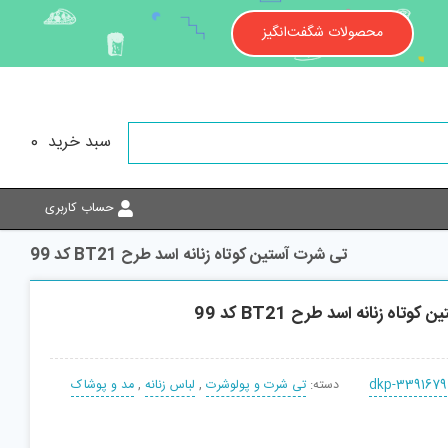
محصولات شگفت‌انگیز
سبد خرید
0
حساب کاربری
تی شرت آستین کوتاه زنانه اسد طرح BT21 کد 99
تاه زنانه اسد طرح BT21 کد 99
dkp-3391679
دسته:
تی شرت و پولوشرت
,
لباس زنانه
,
مد و پوشاک