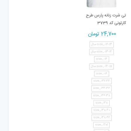
تی شرت زنانه پارس طرح
کارتونی کد 3739
24,700
تومان
size_-12-13-سال
size_-13-14-سال
size_-14
size_-14-15-سال
size_-16
size_-32-34
size_-34-36
size_-36-38
size_-38
size_-38-40
size_-38-42
size_-3xl