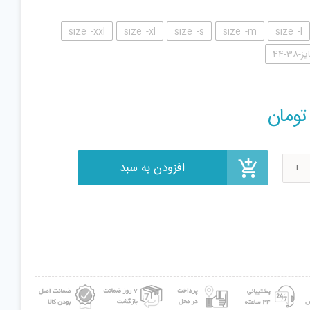
size_-xxl
size_-xl
size_-s
size_-m
size_-l
افزودن به سبد
تومان
ن
B