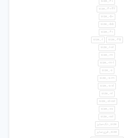
size_-40
size_-40-42
size_-50
size_-55
size_-60
size_-l
size_-65
size_-l-xl
size_-m
size_-m-l
size_-s
size_-s-m
size_-s-xl
size_-xl
size_-xl-xxl
size_-xs
size_-xxl
size_-تک-سایز
size_-فری-سایز